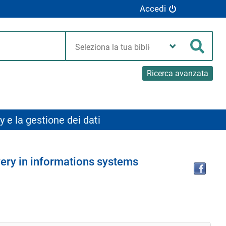
Accedi
Seleziona
la
Cerca
tua
biblioteca
Ricerca avanzata
y e la gestione dei dati
Tro
ery in informations systems
il
doc
in
altr
riso