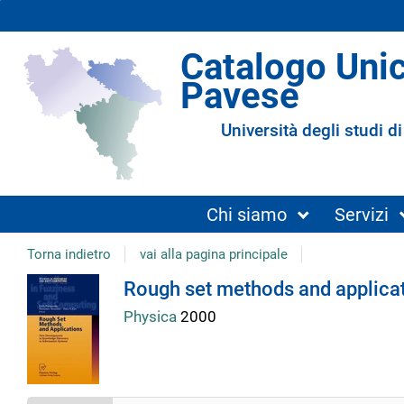
Catalogo Uni
Pavese
Università degli studi di
Chi siamo
Servizi
Torna indietro
vai alla pagina principale
Dettaglio
Rough set methods and applicat
Physica
2000
del
documento