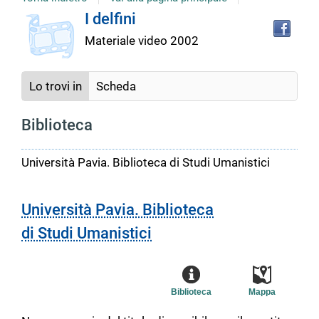
copertina
Tro
Dettaglio
I delfini
il
Materiale video
2002
doc
del
in
altr
riso
Lo trovi in
Scheda
documento
Biblioteca
Università Pavia. Biblioteca di Studi Umanistici
Università Pavia. Biblioteca
di Studi Umanistici
Biblioteca
Mappa