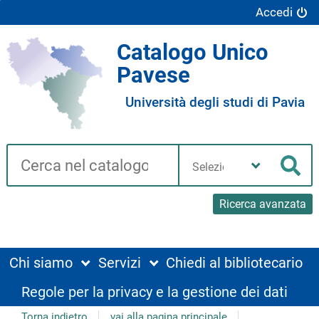
Accedi
Catalogo Unico
Pavese
Università degli studi di Pavia
Cerca su "Catalogo"
Seleziona
la
Cer
tua
biblioteca
Ricerca avanzata
Chi siamo
Servizi
Chiedi al bibliotecario
Regole per la privacy e la gestione dei dati
Torna indietro
vai alla pagina principale