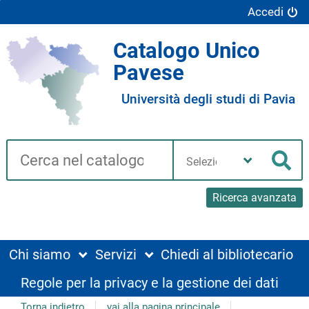
Accedi
Catalogo Unico
Pavese
Università degli studi di Pavia
Cerca su "Catalogo"
Seleziona
la
Cer
tua
biblioteca
Ricerca avanzata
Chi siamo
Servizi
Chiedi al bibliotecario
Regole per la privacy e la gestione dei dati
Torna indietro
vai alla pagina principale