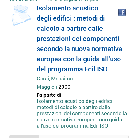
copertina
Tro
Dettaglio
Isolamento acustico
il
degli edifici : metodi di
doc
del
in
calcolo a partire dalle
altr
riso
prestazioni dei componenti
documento
secondo la nuova normativa
europea con la guida all'uso
del programma Edil ISO
Garai, Massimo
Maggioli
2000
Fa parte di
Isolamento acustico degli edifici :
metodi di calcolo a partire dalle
prestazioni dei componenti secondo la
nuova normativa europea : con guida
all'uso del programma Edil ISO