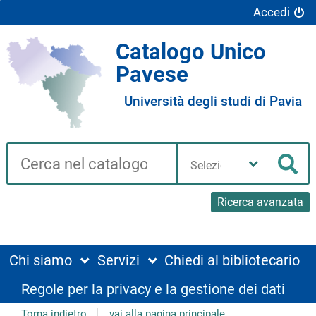
Accedi
Catalogo Unico
Pavese
Università degli studi di Pavia
Cerca su "Catalogo"
Seleziona
la
Cer
tua
biblioteca
Ricerca avanzata
Chi siamo
Servizi
Chiedi al bibliotecario
Regole per la privacy e la gestione dei dati
Torna indietro
vai alla pagina principale