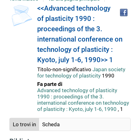
copertina
Tro
Dettaglio
<<Advanced technology
il
of plasticity 1990 :
doc
del
in
proceedings of the 3.
altr
riso
international conference on
documento
technology of plasticity :
Kyoto, july 1-6, 1990>> 1
Titolo-non-significativo
Japan society
for technology of plasticity
1990
Fa parte di
Advanced technology of plasticity
1990 : proceedings of the 3.
international conference on technology
of plasticity : Kyoto, july 1-6, 1990
, 1
Lo trovi in
Scheda