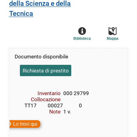
della Scienza e della
Tecnica
Biblioteca
Mappa
Documento disponibile
Richiesta di prestito
Inventario
000 29799
Collocazione
        TT17         00027             0
Note
1 v.
Lo trovi qui