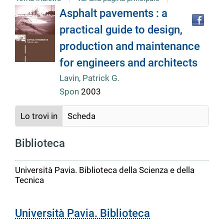
Tro
Dettaglio
Asphalt pavements : a
il
practical guide to design,
doc
del
in
production and maintenance
altr
riso
for engineers and architects
documento
Lavin, Patrick G.
Spon
2003
Lo trovi in
Scheda
Biblioteca
Università Pavia. Biblioteca della Scienza e della
Tecnica
Università Pavia. Biblioteca