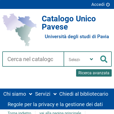
Accedi
Catalogo Unico
Pavese
Università degli studi di Pavia
Cerca su "Catalogo"
Seleziona
la
Cer
tua
biblioteca
Ricerca avanzata
Chi siamo
Servizi
Chiedi al bibliotecario
Regole per la privacy e la gestione dei dati
Torna indietro
vai alla pagina principale