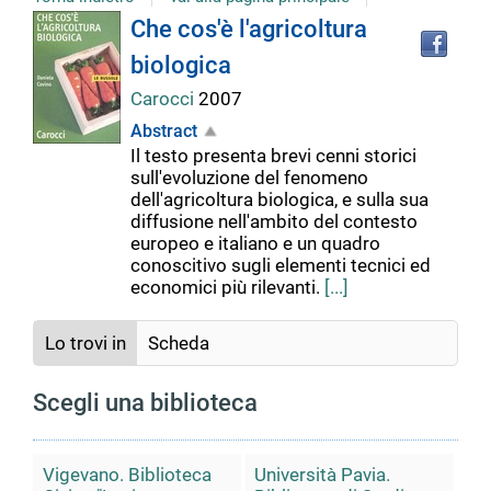
Tro
Dettaglio
Che cos'è l'agricoltura
il
biologica
doc
del
in
Carocci
2007
altr
riso
Abstract
documento
Il testo presenta brevi cenni storici
sull'evoluzione del fenomeno
dell'agricoltura biologica, e sulla sua
diffusione nell'ambito del contesto
europeo e italiano e un quadro
conoscitivo sugli elementi tecnici ed
economici più rilevanti.
[...]
Lo trovi in
Scheda
Scegli una biblioteca
Vigevano. Biblioteca
Università Pavia.