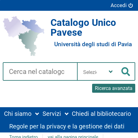
Accedi
Catalogo Unico
Pavese
Università degli studi di Pavia
Cerca su "Catalogo"
Seleziona
la
Cer
tua
biblioteca
Ricerca avanzata
Chi siamo
Servizi
Chiedi al bibliotecario
Regole per la privacy e la gestione dei dati
Torna indietro
vai alla pagina principale