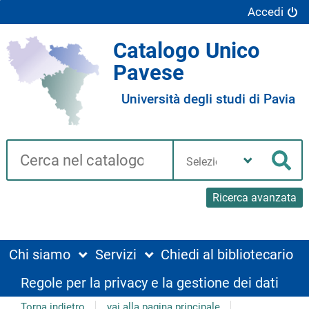
Accedi
Catalogo Unico
Pavese
Università degli studi di Pavia
Cerca su "Catalogo"
Seleziona
la
Cer
tua
biblioteca
Ricerca avanzata
Chi siamo
Servizi
Chiedi al bibliotecario
Regole per la privacy e la gestione dei dati
Torna indietro
vai alla pagina principale