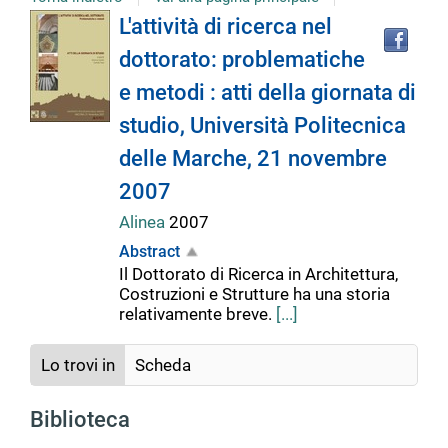
Tro
Dettaglio
L'attività di ricerca nel
il
dottorato: problematiche
doc
del
in
e metodi : atti della giornata di
altr
riso
studio, Università Politecnica
documento
delle Marche, 21 novembre
2007
Alinea
2007
Abstract
Il Dottorato di Ricerca in Architettura,
Costruzioni e Strutture ha una storia
relativamente breve.
[...]
Lo trovi in
Scheda
Biblioteca