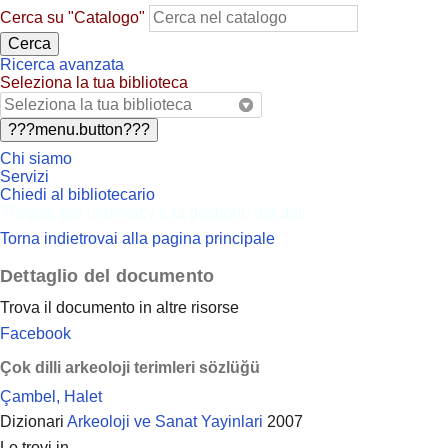
Cerca su "Catalogo"
Cerca
Ricerca avanzata
Seleziona la tua biblioteca
???menu.button???
Chi siamo
Servizi
Chiedi al bibliotecario
Regole per la privacy e la gestione dei dati
Torna indietro
vai alla pagina principale
Dettaglio del documento
Trova il documento in altre risorse
Facebook
Çok dilli arkeoloji terimleri sözlüğü
Çambel, Halet
Dizionari
Arkeoloji ve Sanat Yayinlari
2007
Lo trovi in