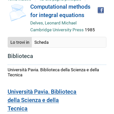
Tro
Dettaglio
Computational methods
il
for integral equations
doc
del
in
Delves, Leonard Michael
altr
Cambridge University Press
1985
riso
documento
Lo trovi in
Scheda
Biblioteca
Università Pavia. Biblioteca della Scienza e della
Tecnica
Università Pavia. Biblioteca
della Scienza e della
Tecnica