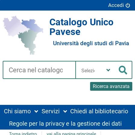
Accedi
Catalogo Unico
Pavese
Università degli studi di Pavia
Cerca su "Catalogo"
Seleziona
la
Cer
tua
biblioteca
Ricerca avanzata
Chi siamo
Servizi
Chiedi al bibliotecario
Regole per la privacy e la gestione dei dati
Torna indietro
vai alla pagina principale