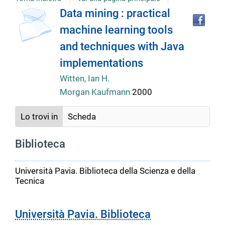
Tro
Dettaglio
Data mining : practical
il
machine learning tools
doc
del
in
and techniques with Java
altr
riso
implementations
documento
Witten, Ian H.
Morgan Kaufmann
2000
Lo trovi in
Scheda
Biblioteca
Università Pavia. Biblioteca della Scienza e della
Tecnica
Università Pavia. Biblioteca