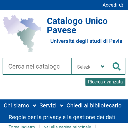
Accedi
Catalogo Unico
Pavese
Università degli studi di Pavia
Cerca su "Catalogo"
Seleziona
la
Cer
tua
biblioteca
Ricerca avanzata
Chi siamo
Servizi
Chiedi al bibliotecario
Regole per la privacy e la gestione dei dati
Torna indietro
vai alla pagina principale