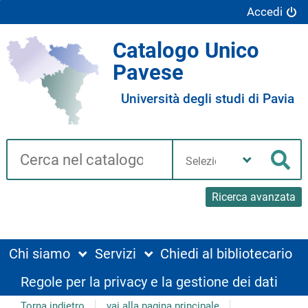
Accedi
Catalogo Unico
Pavese
Università degli studi di Pavia
Cerca su "Catalogo"
Seleziona
la
Cer
tua
biblioteca
Ricerca avanzata
Chi siamo
Servizi
Chiedi al bibliotecario
Regole per la privacy e la gestione dei dati
Torna indietro
vai alla pagina principale