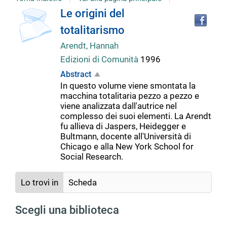
Tro
Dettaglio
Le origini del
il
totalitarismo
doc
del
in
Arendt, Hannah
altr
Edizioni di Comunità
1996
riso
documento
Abstract
In questo volume viene smontata la
macchina totalitaria pezzo a pezzo e
viene analizzata dall'autrice nel
complesso dei suoi elementi. La Arendt
fu allieva di Jaspers, Heidegger e
Bultmann, docente all'Università di
Chicago e alla New York School for
Social Research.
Lo trovi in
Scheda
Scegli una biblioteca