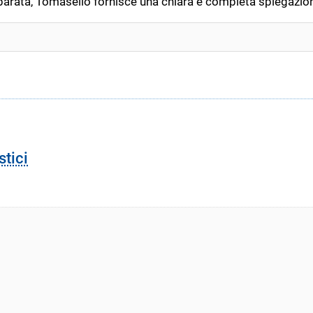
mparata, Tomasello fornisce una chiara e completa spiegazion
stici