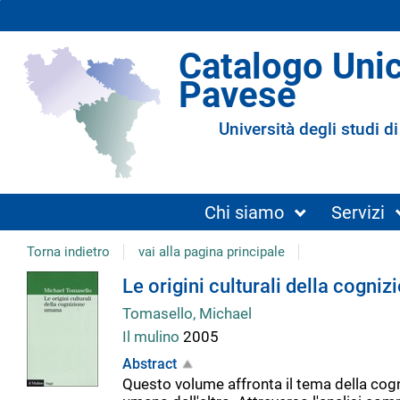
Catalogo Uni
Pavese
Università degli studi di
Chi siamo
Servizi
Torna indietro
vai alla pagina principale
Dettaglio
Le origini culturali della cogni
Tomasello, Michael
del
Il mulino
2005
Abstract
documento
Questo volume affronta il tema della cogn