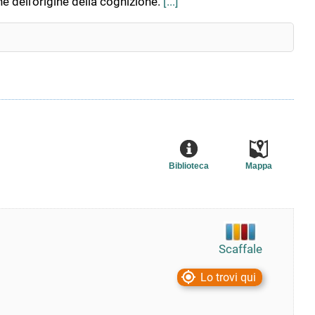
e dell'origine della cognizione.
[...]
Biblioteca
Mappa
Scaffale
Lo trovi qui