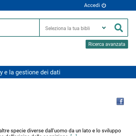
Accedi
Seleziona
la
Cerca
tua
biblioteca
Ricerca avanzata
y e la gestione dei dati
Tro
il
doc
in
altr
riso
ltre specie diverse dall'uomo da un lato e lo sviluppo