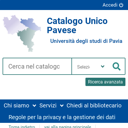
Accedi
Catalogo Unico
Pavese
Università degli studi di Pavia
Cerca su "Catalogo"
Seleziona
la
Cer
tua
biblioteca
Ricerca avanzata
Chi siamo
Servizi
Chiedi al bibliotecario
Regole per la privacy e la gestione dei dati
Torna indietro
vai alla pagina principale