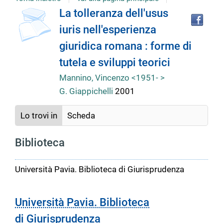
Tro
Dettaglio
La tolleranza dell'usus
il
iuris nell'esperienza
doc
del
in
giuridica romana : forme di
altr
riso
tutela e sviluppi teorici
documento
Mannino, Vincenzo <1951- >
G. Giappichelli
2001
Lo trovi in
Scheda
Biblioteca
Università Pavia. Biblioteca di Giurisprudenza
Università Pavia. Biblioteca
di Giurisprudenza