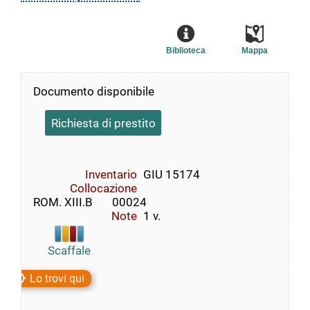
Biblioteca
Mappa
Documento disponibile
Richiesta di prestito
Inventario
GIU 15174
Collocazione
ROM. XIII.B       00024
Note
1 v.
Scaffale
Lo trovi qui