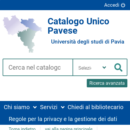
Accedi
Catalogo Unico
Pavese
Università degli studi di Pavia
Cerca su "Catalogo"
Seleziona
la
Cer
tua
biblioteca
Ricerca avanzata
Chi siamo
Servizi
Chiedi al bibliotecario
Regole per la privacy e la gestione dei dati
Torna indietro
vai alla pagina principale