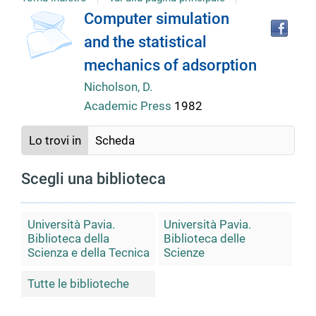
Tro
Dettaglio
Computer simulation
il
and the statistical
doc
del
in
mechanics of adsorption
altr
riso
Nicholson, D.
documento
Academic Press
1982
Lo trovi in
Scheda
Scegli una biblioteca
Università Pavia.
Università Pavia.
Biblioteca della
Biblioteca delle
Scienza e della Tecnica
Scienze
Tutte le biblioteche