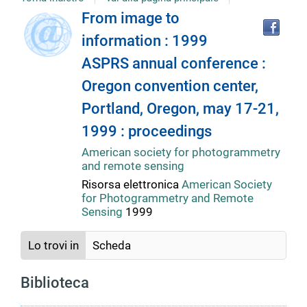
Tro
Dettaglio
From image to
il
information : 1999
doc
del
in
ASPRS annual conference :
altr
riso
Oregon convention center,
documento
Portland, Oregon, may 17-21,
1999 : proceedings
American society for photogrammetry
and remote sensing
Risorsa elettronica
American Society
for Photogrammetry and Remote
Sensing
1999
Lo trovi in
Scheda
Biblioteca