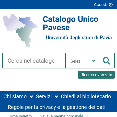
Accedi
Catalogo Unico
Pavese
Università degli studi di Pavia
Cerca su "Catalogo"
Seleziona
la
Cer
tua
biblioteca
Ricerca avanzata
Chi siamo
Servizi
Chiedi al bibliotecario
Regole per la privacy e la gestione dei dati
Torna indietro
vai alla pagina principale