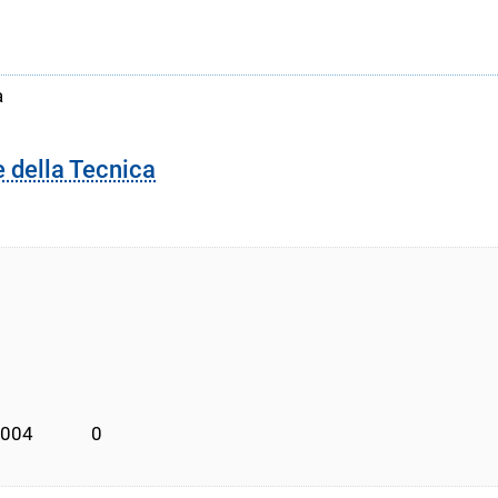
a
e della Tecnica
004             0