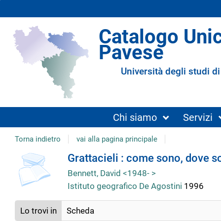
Catalogo Uni
Pavese
Università degli studi di
Chi siamo
Servizi
Torna indietro
vai alla pagina principale
Dettaglio
Grattacieli : come sono, dove so
Bennett, David <1948- >
del
Istituto geografico De Agostini
1996
documento
Lo trovi in
Scheda