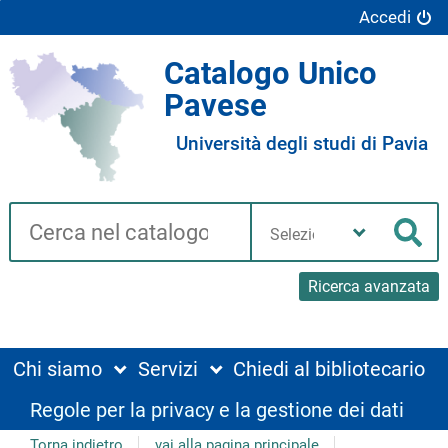
Accedi
Catalogo Unico
Pavese
Università degli studi di Pavia
Cerca su "Catalogo"
Seleziona
la
Cer
tua
biblioteca
Ricerca avanzata
Chi siamo
Servizi
Chiedi al bibliotecario
Regole per la privacy e la gestione dei dati
Torna indietro
vai alla pagina principale