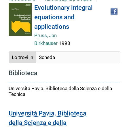
Tro
Dettaglio
Evolutionary integral
il
equations and
doc
del
in
applications
altr
riso
Pruss, Jan
documento
Birkhauser
1993
Lo trovi in
Scheda
Biblioteca
Università Pavia. Biblioteca della Scienza e della
Tecnica
Università Pavia. Biblioteca
della Scienza e della