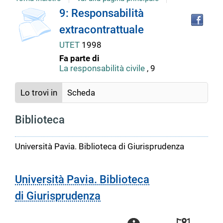
Tro
Dettaglio
9: Responsabilità
il
extracontrattuale
doc
del
in
UTET
1998
altr
Fa parte di
riso
documento
La responsabilità civile
, 9
Lo trovi in
Scheda
Biblioteca
Università Pavia. Biblioteca di Giurisprudenza
Università Pavia. Biblioteca
di Giurisprudenza