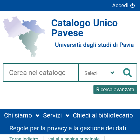
Accedi
Catalogo Unico
Pavese
Università degli studi di Pavia
Cerca su "Catalogo"
Seleziona
la
Cer
tua
biblioteca
Ricerca avanzata
Chi siamo
Servizi
Chiedi al bibliotecario
Regole per la privacy e la gestione dei dati
Torna indietro
vai alla pagina principale