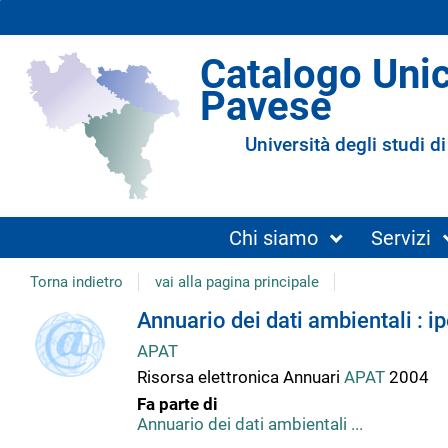
Catalogo Uni
Pavese
Università degli studi di
Chi siamo
Servizi
Torna indietro
vai alla pagina principale
copertina
Dettaglio
Annuario dei dati ambientali : i
APAT
del
Risorsa elettronica
Annuari
APAT
2004
Fa parte di
documento
Annuario dei dati ambientali ...