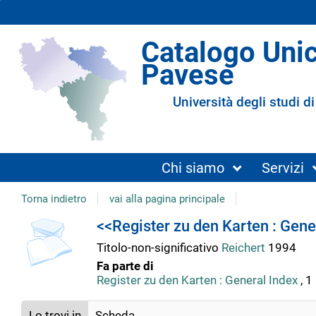
Catalogo Uni
Pavese
Università degli studi di
Chi siamo
Servizi
Torna indietro
vai alla pagina principale
Dettaglio
<<Register zu den Karten : Gener
Titolo-non-significativo
Reichert
1994
del
Fa parte di
Register zu den Karten : General Index
, 1
documento
Lo trovi in
Scheda