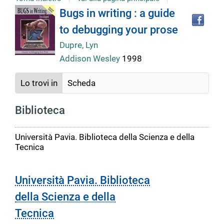
Tro
Dettaglio
Bugs in writing : a guide
il
to debugging your prose
doc
del
in
Dupre, Lyn
altr
Addison Wesley
1998
riso
documento
Lo trovi in
Scheda
Biblioteca
Università Pavia. Biblioteca della Scienza e della
Tecnica
Università Pavia. Biblioteca
della Scienza e della
Tecnica