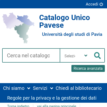
Accedi
Catalogo Unico
Pavese
Università degli studi di Pavia
Cerca su "Catalogo"
Seleziona
la
Cer
tua
biblioteca
Ricerca avanzata
Chi siamo
Servizi
Chiedi al bibliotecario
Regole per la privacy e la gestione dei dati
Torna indietro
vai alla pagina principale