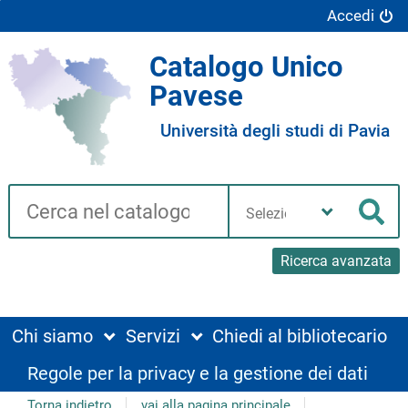
Accedi
Catalogo Unico
Pavese
Università degli studi di Pavia
Cerca su "Catalogo"
Seleziona
la
Cer
tua
biblioteca
Ricerca avanzata
Chi siamo
Servizi
Chiedi al bibliotecario
Regole per la privacy e la gestione dei dati
Torna indietro
vai alla pagina principale