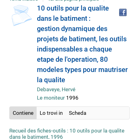
Tro
Dettaglio
10 outils pour la qualite
il
dans le batiment :
doc
del
in
gestion dynamique des
altr
riso
projets de batiment, les outils
documento
indispensables a chaque
etape de l'operation, 80
modeles types pour mautriser
la qualite
Debaveye, Hervé
Le moniteur
1996
Contiene
Lo trovi in
Scheda
Recueil des fiches-outils : 10 outils pour la qualite
dans le batiment, 1996