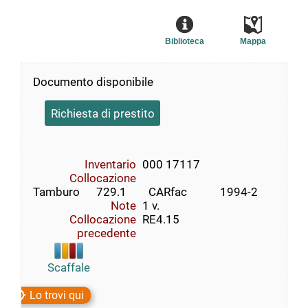
Biblioteca
Mappa
Documento disponibile
Richiesta di prestito
Inventario
000 17117
Collocazione
Tamburo      729.1        CARfac            1994-2
Note
1 v.
Collocazione
RE4.15
precedente
Scaffale
Lo trovi qui