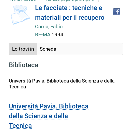
Tro
Dettaglio
Le facciate : tecniche e
il
materiali per il recupero
doc
del
in
Carria, Fabio
altr
BE-MA
1994
riso
documento
Lo trovi in
Scheda
Biblioteca
Università Pavia. Biblioteca della Scienza e della
Tecnica
Università Pavia. Biblioteca
della Scienza e della
Tecnica