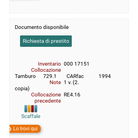
Documento disponibile
Richiesta di prestito
Inventario
000 17151
Collocazione
Tamburo      729.1        CARfac            1994
Note
1 v. (2.
copia)
Collocazione
RE4.16
precedente
Scaffale
Lo trovi qui