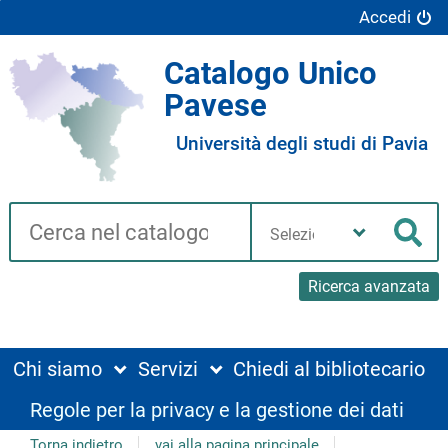
Accedi
Catalogo Unico
Pavese
Università degli studi di Pavia
Cerca su "Catalogo"
Seleziona
la
Cer
tua
biblioteca
Ricerca avanzata
Chi siamo
Servizi
Chiedi al bibliotecario
Regole per la privacy e la gestione dei dati
Torna indietro
vai alla pagina principale