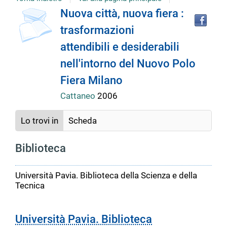
Tro
Dettaglio
Nuova città, nuova fiera :
il
trasformazioni
doc
del
in
attendibili e desiderabili
altr
riso
nell'intorno del Nuovo Polo
documento
Fiera Milano
Cattaneo
2006
Lo trovi in
Scheda
Biblioteca
Università Pavia. Biblioteca della Scienza e della
Tecnica
Università Pavia. Biblioteca