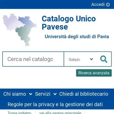
Accedi
Catalogo Unico
Pavese
Università degli studi di Pavia
Cerca su "Catalogo"
Seleziona
la
Cer
tua
biblioteca
Ricerca avanzata
Chi siamo
Servizi
Chiedi al bibliotecario
Regole per la privacy e la gestione dei dati
Torna indietro
vai alla pagina principale