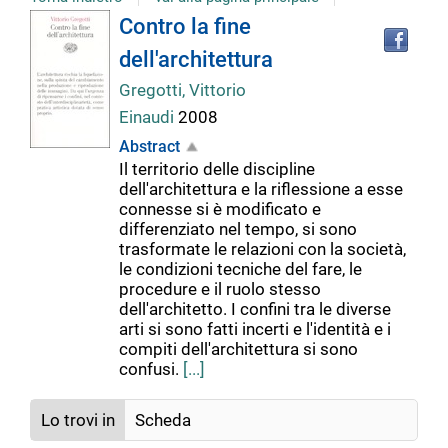
Tro
Dettaglio
Contro la fine
il
dell'architettura
doc
del
in
Gregotti, Vittorio
altr
Einaudi
2008
riso
documento
Abstract
Il territorio delle discipline
dell'architettura e la riflessione a esse
connesse si è modificato e
differenziato nel tempo, si sono
trasformate le relazioni con la società,
le condizioni tecniche del fare, le
procedure e il ruolo stesso
dell'architetto. I confini tra le diverse
arti si sono fatti incerti e l'identità e i
compiti dell'architettura si sono
confusi.
[...]
Lo trovi in
Scheda