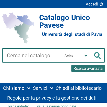
Accedi
Catalogo Unico
Pavese
Università degli studi di Pavia
Cerca su "Catalogo"
Seleziona
la
Cer
tua
biblioteca
Ricerca avanzata
Chi siamo
Servizi
Chiedi al bibliotecario
Regole per la privacy e la gestione dei dati
Torna indietro
vai alla pagina principale