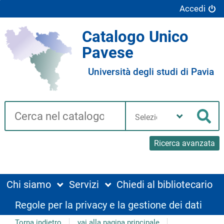
Accedi
Catalogo Unico
Pavese
Università degli studi di Pavia
Cerca su "Catalogo"
Seleziona
la
Cer
tua
biblioteca
Ricerca avanzata
Chi siamo
Servizi
Chiedi al bibliotecario
Regole per la privacy e la gestione dei dati
Torna indietro
vai alla pagina principale