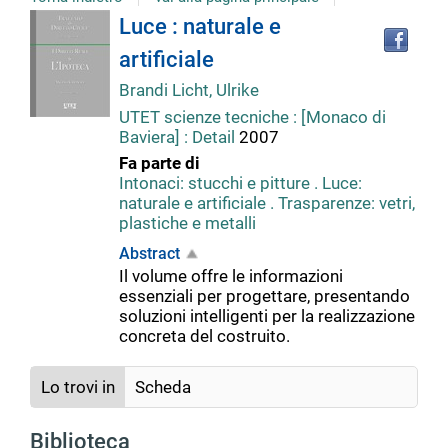
Tro
Dettaglio
Luce : naturale e
il
artificiale
doc
del
in
Brandi Licht, Ulrike
altr
UTET scienze tecniche : [Monaco di
riso
documento
Baviera] : Detail
2007
Fa parte di
Intonaci: stucchi e pitture . Luce:
naturale e artificiale . Trasparenze: vetri,
plastiche e metalli
Abstract
Il volume offre le informazioni
essenziali per progettare, presentando
soluzioni intelligenti per la realizzazione
concreta del costruito.
Lo trovi in
Scheda
Biblioteca