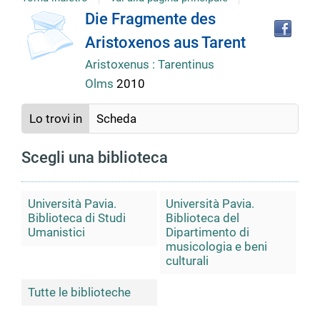
Tro
Dettaglio
Die Fragmente des
il
Aristoxenos aus Tarent
doc
del
in
Aristoxenus : Tarentinus
altr
Olms
2010
riso
documento
Lo trovi in
Scheda
Scegli una biblioteca
Università Pavia.
Università Pavia.
Biblioteca di Studi
Biblioteca del
Umanistici
Dipartimento di
musicologia e beni
culturali
Tutte le biblioteche