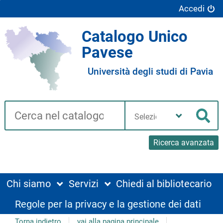
Accedi
Catalogo Unico
Pavese
Università degli studi di Pavia
Cerca su "Catalogo"
Seleziona
la
Cer
tua
biblioteca
Ricerca avanzata
Chi siamo
Servizi
Chiedi al bibliotecario
Regole per la privacy e la gestione dei dati
Torna indietro
vai alla pagina principale