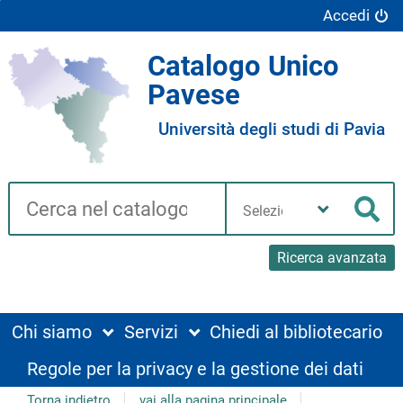
Accedi
Catalogo Unico
Pavese
Università degli studi di Pavia
Cerca su "Catalogo"
Seleziona
la
Cer
tua
biblioteca
Ricerca avanzata
Chi siamo
Servizi
Chiedi al bibliotecario
Regole per la privacy e la gestione dei dati
Torna indietro
vai alla pagina principale