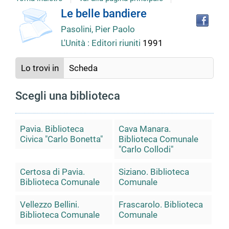
copertina
Tro
Dettaglio
Le belle bandiere
il
Pasolini, Pier Paolo
doc
del
in
L'Unità : Editori riuniti
1991
altr
riso
documento
Lo trovi in
Scheda
Scegli una biblioteca
Pavia. Biblioteca
Cava Manara.
Civica "Carlo Bonetta"
Biblioteca Comunale
"Carlo Collodi"
Certosa di Pavia.
Siziano. Biblioteca
Biblioteca Comunale
Comunale
Vellezzo Bellini.
Frascarolo. Biblioteca
Biblioteca Comunale
Comunale