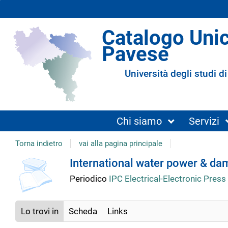
Catalogo Uni
Pavese
Università degli studi di
Chi siamo
Servizi
Torna indietro
vai alla pagina principale
copertina
Dettaglio
International water power & da
Periodico
IPC Electrical-Electronic Press
del
Lo trovi in
Scheda
Links
documento