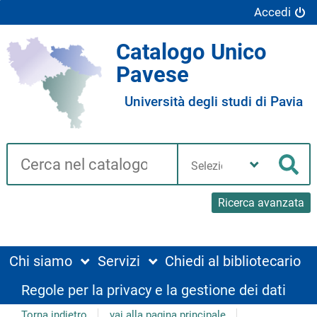
Accedi
Catalogo Unico
Pavese
Università degli studi di Pavia
Cerca su "Catalogo"
Seleziona
la
Cer
tua
biblioteca
Ricerca avanzata
Chi siamo
Servizi
Chiedi al bibliotecario
Regole per la privacy e la gestione dei dati
Torna indietro
vai alla pagina principale