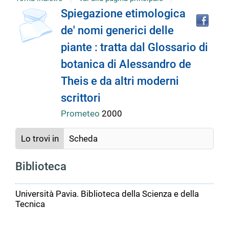
copertina
Tro
Dettaglio
Spiegazione etimologica
il
de' nomi generici delle
doc
del
in
piante : tratta dal Glossario di
altr
riso
botanica di Alessandro de
documento
Theis e da altri moderni
scrittori
Prometeo
2000
Lo trovi in
Scheda
Biblioteca
Università Pavia. Biblioteca della Scienza e della
Tecnica