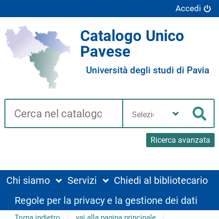
Accedi
Catalogo Unico
Pavese
Università degli studi di Pavia
Cerca su "Catalogo"
Seleziona
la
Cer
tua
biblioteca
Ricerca avanzata
Chi siamo
Servizi
Chiedi al bibliotecario
Regole per la privacy e la gestione dei dati
Torna indietro
vai alla pagina principale