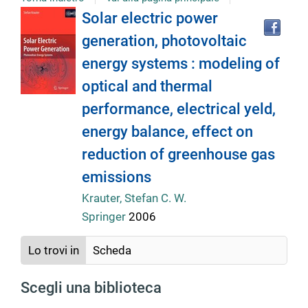
Tro
Dettaglio
Solar electric power
il
generation, photovoltaic
doc
del
in
energy systems : modeling of
altr
riso
optical and thermal
documento
performance, electrical yeld,
energy balance, effect on
reduction of greenhouse gas
emissions
Krauter, Stefan C. W.
Springer
2006
Lo trovi in
Scheda
Scegli una biblioteca