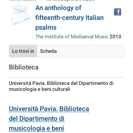
Tro
Dettaglio
An anthology of
il
fifteenth-century Italian
doc
del
in
psalms
altr
riso
The Institute of Mediaeval Music
2010
documento
Lo trovi in
Scheda
Biblioteca
Università Pavia. Biblioteca del Dipartimento di
musicologia e beni culturali
Università Pavia. Biblioteca
del Dipartimento di
musicologia e beni