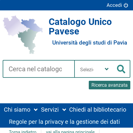
Accedi
Catalogo Unico
Pavese
Università degli studi di Pavia
Cerca su "Catalogo"
Seleziona
la
Cer
tua
biblioteca
Ricerca avanzata
Chi siamo
Servizi
Chiedi al bibliotecario
Regole per la privacy e la gestione dei dati
Torna indietro
vai alla pagina principale