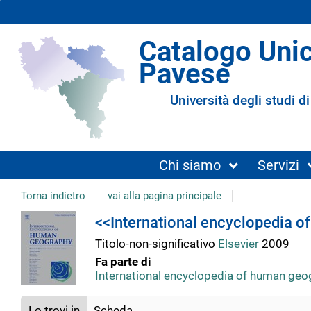
Catalogo Uni
Pavese
Università degli studi di
Chi siamo
Servizi
Torna indietro
vai alla pagina principale
Dettaglio
<<International encyclopedia o
Titolo-non-significativo
Elsevier
2009
del
Fa parte di
International encyclopedia of human ge
documento
Lo trovi in
Scheda