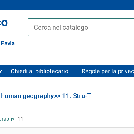
co
Cerca su "Catalogo"
 Pavia
Chiedi al bibliotecario
Regole per la privac
f human geography>> 11: Stru-T
ography
, 11