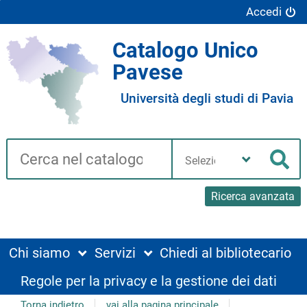
Accedi
Catalogo Unico
Pavese
Università degli studi di Pavia
Cerca su "Catalogo"
Seleziona
la
Cer
tua
biblioteca
Ricerca avanzata
Chi siamo
Servizi
Chiedi al bibliotecario
Regole per la privacy e la gestione dei dati
Torna indietro
vai alla pagina principale