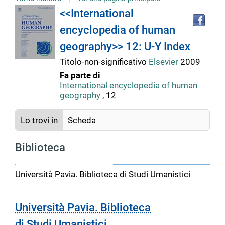
Tro
Dettaglio
<<International
il
encyclopedia of human
doc
del
in
geography>> 12: U-Y Index
altr
riso
Titolo-non-significativo
Elsevier
2009
documento
Fa parte di
International encyclopedia of human
geography
, 12
Lo trovi in
Scheda
Biblioteca
Università Pavia. Biblioteca di Studi Umanistici
Università Pavia. Biblioteca
di Studi Umanistici