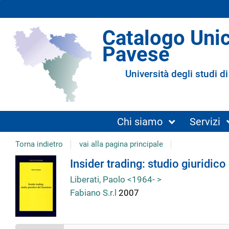
Catalogo Uni
Pavese
Università degli studi di
Chi siamo
Servizi
Torna indietro
vai alla pagina principale
Dettaglio
Insider trading: studio giuridic
Liberati, Paolo <1964- >
del
Fabiano S.r.l
2007
documento