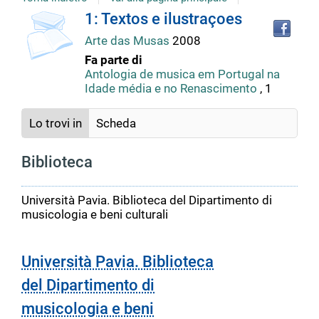
Tro
Dettaglio
1: Textos e ilustraçoes
il
Arte das Musas
2008
doc
del
in
Fa parte di
altr
Antologia de musica em Portugal na
riso
Idade média e no Renascimento
, 1
documento
Lo trovi in
Scheda
Biblioteca
Università Pavia. Biblioteca del Dipartimento di
musicologia e beni culturali
Università Pavia. Biblioteca
del Dipartimento di
musicologia e beni