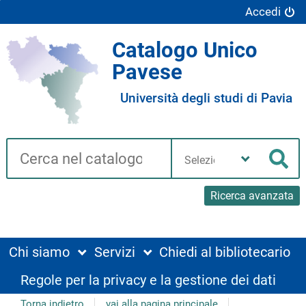
Accedi
Catalogo Unico
Pavese
Università degli studi di Pavia
Cerca su "Catalogo"
Seleziona
la
Cer
tua
biblioteca
Ricerca avanzata
Chi siamo
Servizi
Chiedi al bibliotecario
Regole per la privacy e la gestione dei dati
Torna indietro
vai alla pagina principale