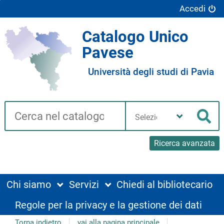
Accedi
Catalogo Unico
Pavese
Università degli studi di Pavia
Cerca su "Catalogo"
Seleziona
la
Cer
tua
biblioteca
Ricerca avanzata
Chi siamo
Servizi
Chiedi al bibliotecario
Regole per la privacy e la gestione dei dati
Torna indietro
vai alla pagina principale