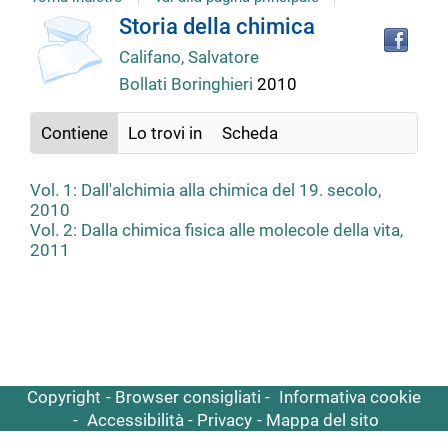
copertina
Tro
Dettaglio
Storia della chimica
il
Califano, Salvatore
doc
del
in
Bollati Boringhieri
2010
altr
riso
documento
Contiene
Lo trovi in
Scheda
Vol. 1: Dall'alchimia alla chimica del 19. secolo,
2010
Vol. 2: Dalla chimica fisica alle molecole della vita,
2011
Copyright
Browser consigliati
Informativa cookie
Accessibilità
Privacy
Mappa del sito