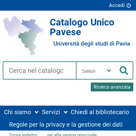
Accedi
Catalogo Unico
Pavese
Università degli studi di Pavia
Cerca su "Catalogo"
Seleziona
la
Cer
tua
biblioteca
Ricerca avanzata
Chi siamo
Servizi
Chiedi al bibliotecario
Regole per la privacy e la gestione dei dati
Torna indietro
vai alla pagina principale