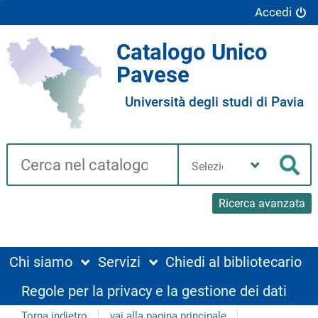
Accedi
Catalogo Unico
Pavese
Università degli studi di Pavia
Cerca su "Catalogo"
Seleziona
la
Cer
tua
biblioteca
Ricerca avanzata
Chi siamo
Servizi
Chiedi al bibliotecario
Regole per la privacy e la gestione dei dati
Torna indietro
vai alla pagina principale