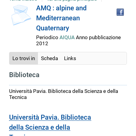
copertina
Tro
Dettaglio
AMQ : alpine and
il
Mediterranean
doc
del
in
Quaternary
altr
riso
Periodico
AIQUA
Anno pubblicazione
documento
2012
Lo trovi in
Scheda
Links
Biblioteca
Università Pavia. Biblioteca della Scienza e della
Tecnica
Università Pavia. Biblioteca
della Scienza e della