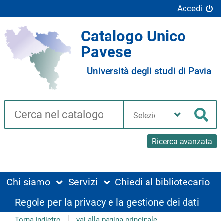
Accedi
Catalogo Unico
Pavese
Università degli studi di Pavia
Cerca su "Catalogo"
Seleziona
la
Cer
tua
biblioteca
Ricerca avanzata
Chi siamo
Servizi
Chiedi al bibliotecario
Regole per la privacy e la gestione dei dati
Torna indietro
vai alla pagina principale