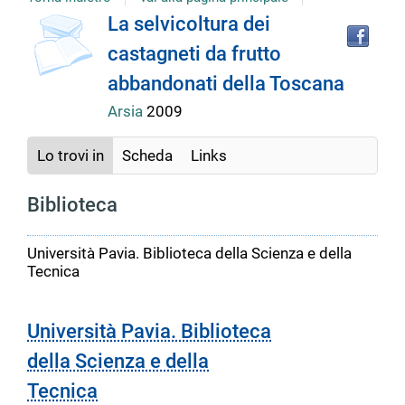
Tro
Dettaglio
La selvicoltura dei
il
castagneti da frutto
doc
del
in
abbandonati della Toscana
altr
riso
Arsia
2009
documento
Lo trovi in
Scheda
Links
Biblioteca
Università Pavia. Biblioteca della Scienza e della
Tecnica
Università Pavia. Biblioteca
della Scienza e della
Tecnica