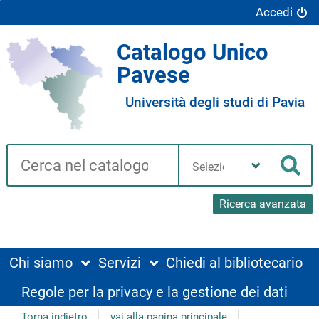
Accedi
Catalogo Unico
Pavese
Università degli studi di Pavia
Cerca su "Catalogo"
Seleziona
la
Cer
tua
biblioteca
Ricerca avanzata
Chi siamo
Servizi
Chiedi al bibliotecario
Regole per la privacy e la gestione dei dati
Torna indietro
vai alla pagina principale