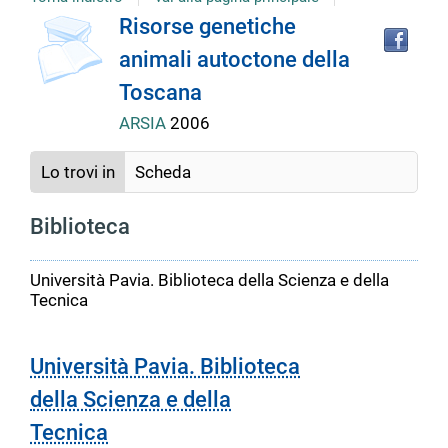
Tro
Dettaglio
Risorse genetiche
il
animali autoctone della
doc
del
in
Toscana
altr
riso
ARSIA
2006
documento
Lo trovi in
Scheda
Biblioteca
Università Pavia. Biblioteca della Scienza e della
Tecnica
Università Pavia. Biblioteca
della Scienza e della
Tecnica