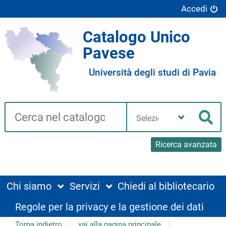
Accedi
Catalogo Unico
Pavese
Università degli studi di Pavia
Cerca su "Catalogo"
Seleziona
la
Cer
tua
biblioteca
Ricerca avanzata
Chi siamo
Servizi
Chiedi al bibliotecario
Regole per la privacy e la gestione dei dati
Torna indietro
vai alla pagina principale