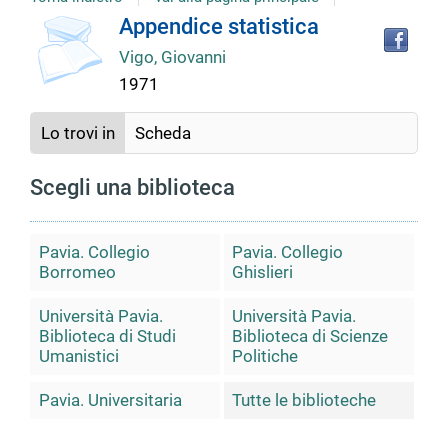
copertina
Tro
Dettaglio
Appendice statistica
il
Vigo, Giovanni
doc
del
in
1971
altr
riso
documento
Lo trovi in
Scheda
Scegli una biblioteca
Pavia. Collegio
Pavia. Collegio
Borromeo
Ghislieri
Università Pavia.
Università Pavia.
Biblioteca di Studi
Biblioteca di Scienze
Umanistici
Politiche
Pavia. Universitaria
Tutte le biblioteche