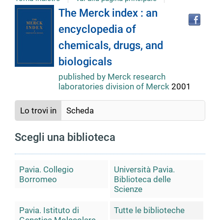
Tro
Dettaglio
The Merck index : an
il
encyclopedia of
doc
del
in
chemicals, drugs, and
altr
riso
biologicals
documento
published by Merck research
laboratories division of Merck
2001
Lo trovi in
Scheda
Scegli una biblioteca
Pavia. Collegio
Università Pavia.
Borromeo
Biblioteca delle
Scienze
Pavia. Istituto di
Tutte le biblioteche