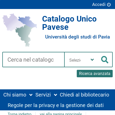
Accedi
Catalogo Unico
Pavese
Università degli studi di Pavia
Cerca su "Catalogo"
Seleziona
la
Cer
tua
biblioteca
Ricerca avanzata
Chi siamo
Servizi
Chiedi al bibliotecario
Regole per la privacy e la gestione dei dati
Torna indietro
vai alla pagina principale