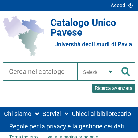
Accedi
Catalogo Unico
Pavese
Università degli studi di Pavia
Cerca su "Catalogo"
Seleziona
la
Cer
tua
biblioteca
Ricerca avanzata
Chi siamo
Servizi
Chiedi al bibliotecario
Regole per la privacy e la gestione dei dati
Torna indietro
vai alla pagina principale