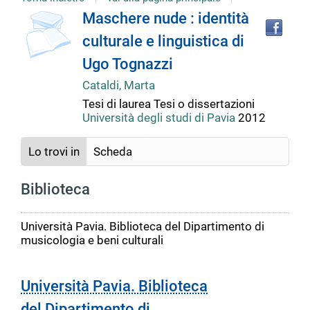
copertina
Tro
Dettaglio
Maschere nude : identità
il
culturale e linguistica di
doc
del
in
Ugo Tognazzi
altr
riso
Cataldi, Marta
documento
Tesi di laurea
Tesi o dissertazioni
Università degli studi di Pavia
2012
Lo trovi in
Scheda
Biblioteca
Università Pavia. Biblioteca del Dipartimento di
musicologia e beni culturali
Università Pavia. Biblioteca
del Dipartimento di