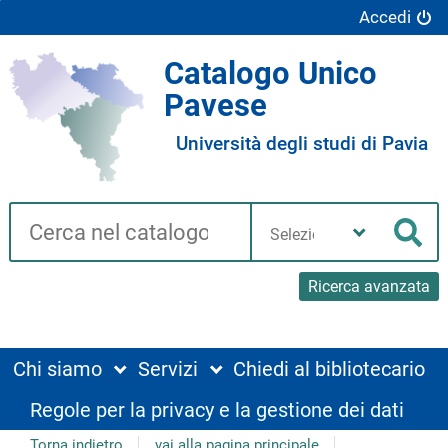
Accedi
Catalogo Unico
Pavese
Università degli studi di Pavia
Cerca su "Catalogo"
Seleziona
la
Cer
tua
biblioteca
Ricerca avanzata
Chi siamo
Servizi
Chiedi al bibliotecario
Regole per la privacy e la gestione dei dati
Torna indietro
vai alla pagina principale