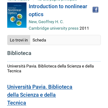
Tro
Dettaglio
Introduction to nonlinear
il
optics
doc
del
in
New, Geoffrey H. C.
altr
Cambridge university press
2011
riso
documento
Lo trovi in
Scheda
Biblioteca
Università Pavia. Biblioteca della Scienza e della
Tecnica
Università Pavia. Biblioteca
della Scienza e della
Tecnica