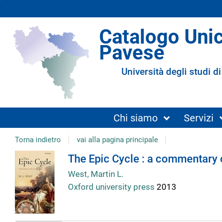
Catalogo Uni
Pavese
Università degli studi di
Chi siamo
Servizi
Torna indietro
vai alla pagina principale
Dettaglio
The Epic Cycle : a commentary o
West, Martin L.
del
Oxford university press
2013
documento