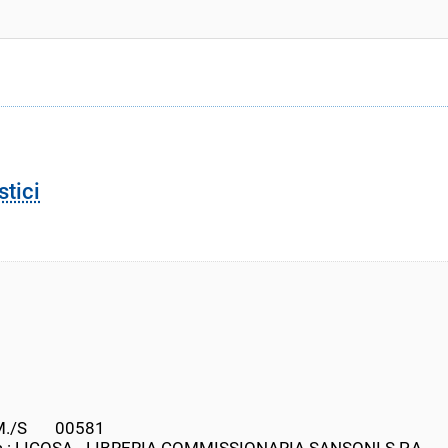
stici
/S       00581