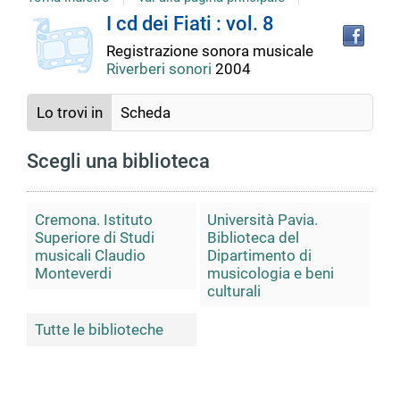
copertina
Tro
Dettaglio
I cd dei Fiati : vol. 8
il
Registrazione sonora musicale
doc
del
Riverberi sonori
2004
in
altr
riso
Lo trovi in
Scheda
documento
Scegli una biblioteca
Cremona. Istituto
Università Pavia.
Superiore di Studi
Biblioteca del
musicali Claudio
Dipartimento di
Monteverdi
musicologia e beni
culturali
Tutte le biblioteche