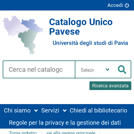
Accedi
Catalogo Unico
Pavese
Università degli studi di Pavia
Cerca su "Catalogo"
Seleziona
la
Cer
tua
biblioteca
Ricerca avanzata
Chi siamo
Servizi
Chiedi al bibliotecario
Regole per la privacy e la gestione dei dati
Torna indietro
vai alla pagina principale