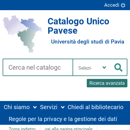
Accedi
Catalogo Unico
Pavese
Università degli studi di Pavia
Cerca su "Catalogo"
Seleziona
la
Cer
tua
biblioteca
Ricerca avanzata
Chi siamo
Servizi
Chiedi al bibliotecario
Regole per la privacy e la gestione dei dati
Torna indietro
vai alla pagina principale