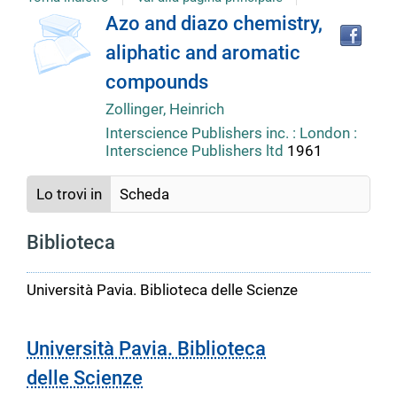
copertina
Tro
Dettaglio
Azo and diazo chemistry,
il
aliphatic and aromatic
doc
del
in
compounds
altr
riso
Zollinger, Heinrich
documento
Interscience Publishers inc. : London :
Interscience Publishers ltd
1961
Lo trovi in
Scheda
Biblioteca
Università Pavia. Biblioteca delle Scienze
Università Pavia. Biblioteca
delle Scienze