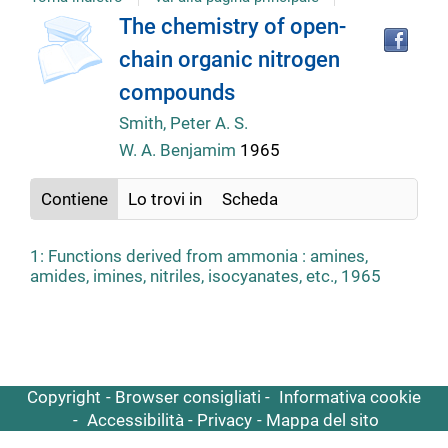
copertina
Tro
Dettaglio
The chemistry of open-
il
chain organic nitrogen
doc
del
in
compounds
altr
riso
Smith, Peter A. S.
documento
W. A. Benjamim
1965
Contiene
Lo trovi in
Scheda
1: Functions derived from ammonia : amines,
amides, imines, nitriles, isocyanates, etc., 1965
Copyright
Browser consigliati
Informativa cookie
Accessibilità
Privacy
Mappa del sito