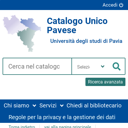
Accedi
Catalogo Unico
Pavese
Università degli studi di Pavia
Cerca su "Catalogo"
Seleziona
la
Cer
tua
biblioteca
Ricerca avanzata
Chi siamo
Servizi
Chiedi al bibliotecario
Regole per la privacy e la gestione dei dati
Torna indietro
vai alla pagina principale