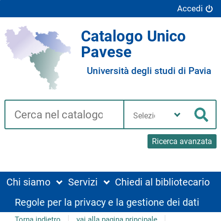
Accedi
Catalogo Unico
Pavese
Università degli studi di Pavia
Cerca su "Catalogo"
Seleziona
la
Cer
tua
biblioteca
Ricerca avanzata
Chi siamo
Servizi
Chiedi al bibliotecario
Regole per la privacy e la gestione dei dati
Torna indietro
vai alla pagina principale