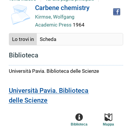
copertina
Tro
Dettaglio
Carbene chemistry
il
Kirmse, Wolfgang
doc
del
in
Academic Press
1964
altr
riso
documento
Lo trovi in
Scheda
Biblioteca
Università Pavia. Biblioteca delle Scienze
Università Pavia. Biblioteca
delle Scienze
Biblioteca
Mappa